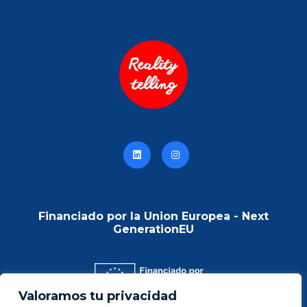
d
u
c
t
h
a
s
m
u
l
t
Financiado por la Union Europea - Next
i
GenerationEU
p
l
e
Valoramos tu privacidad
v