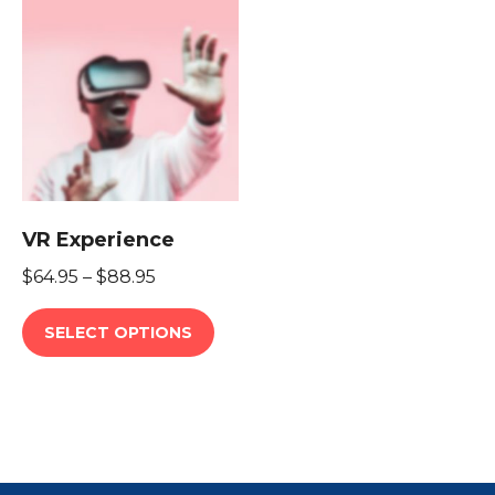
VR Experience
$
64.95
–
$
88.95
T
SELECT OPTIONS
h
i
s
p
r
o